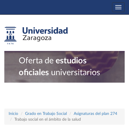
Togg
navi
Oferta de
estudios
oficiales
universitarios
Inicio
Grado en Trabajo Social
Asignaturas del plan 274
Trabajo social en el ámbito de la salud