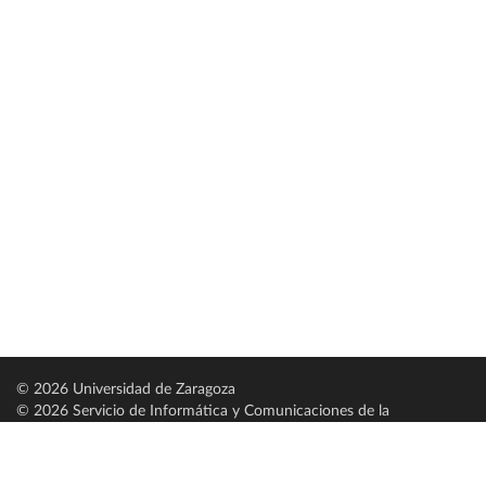
© 2026 Universidad de Zaragoza
© 2026 Servicio de Informática y Comunicaciones de la
Universidad de Zaragoza (
SICUZ
)
Universidad de Zaragoza
C/ Pedro Cerbuna, 12