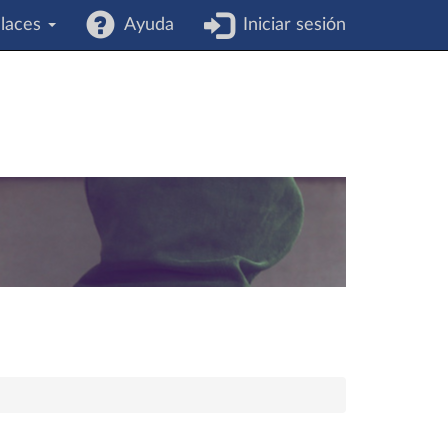
laces
Ayuda
Iniciar sesión