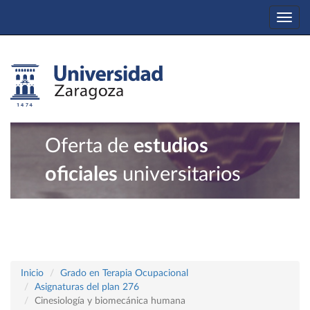
Togg
navi
Oferta de
estudios
oficiales
universitarios
Inicio
Grado en Terapia Ocupacional
Asignaturas del plan 276
Cinesiología y biomecánica humana