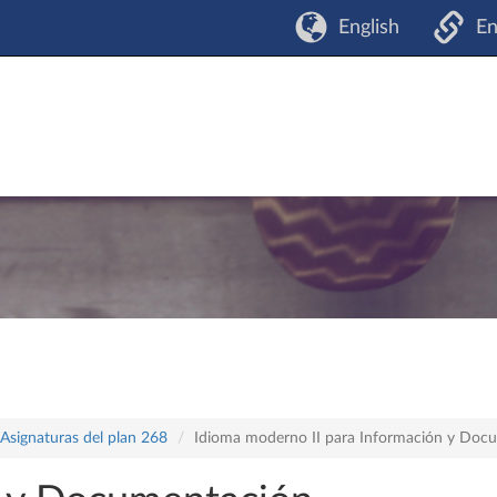
English
En
Asignaturas del plan 268
Idioma moderno II para Información y Docu