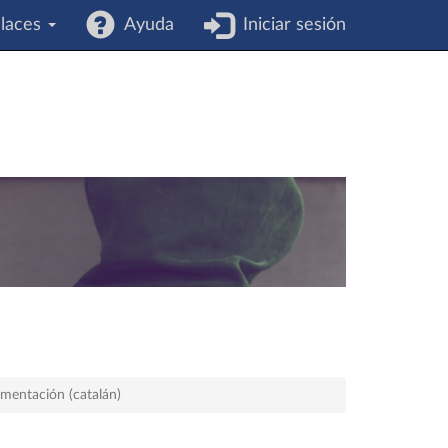
laces
Ayuda
Iniciar sesión
mentación (catalán)