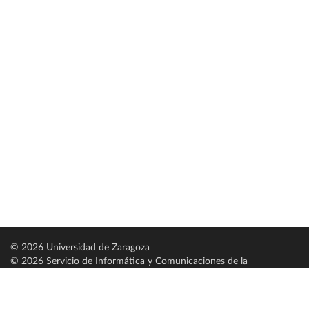
© 2026 Universidad de Zaragoza
© 2026 Servicio de Informática y Comunicaciones de la
Universidad de Zaragoza (
SICUZ
)
Universidad de Zaragoza
C/ Pedro Cerbuna, 12