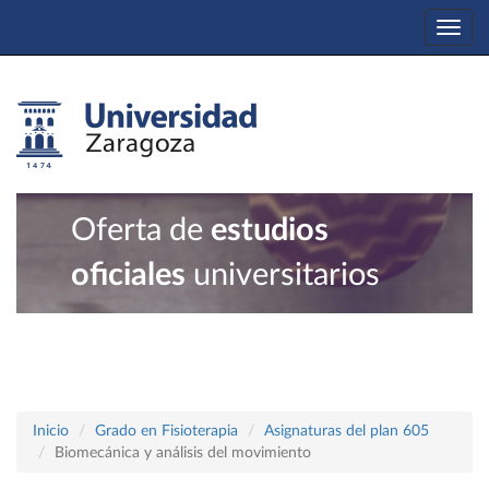
Togg
navi
Oferta de
estudios
oficiales
universitarios
Inicio
Grado en Fisioterapia
Asignaturas del plan 605
Biomecánica y análisis del movimiento