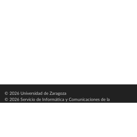
© 2026 Universidad de Zaragoza
© 2026 Servicio de Informática y Comunicaciones de la
Universidad de Zaragoza (
SICUZ
)
Universidad de Zaragoza
C/ Pedro Cerbuna, 12
ES-50009 Zaragoza
España / Spain
Tel: +34 976761000