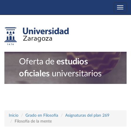
Togg
navi
Oferta de
estudios
oficiales
universitarios
Inicio
Grado en Filosofía
Asignaturas del plan 269
Filosofía de la mente