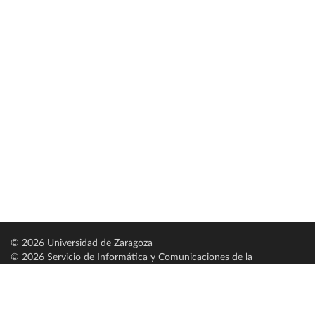
© 2026 Universidad de Zaragoza
© 2026 Servicio de Informática y Comunicaciones de la
Universidad de Zaragoza (
SICUZ
)
Universidad de Zaragoza
C/ Pedro Cerbuna, 12
ES-50009 Zaragoza