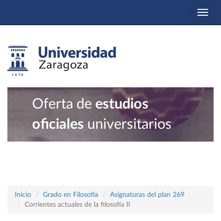
Togg
navi
Oferta de
estudios
oficiales
universitarios
Inicio
Grado en Filosofía
Asignaturas del plan 269
Corrientes actuales de la filosofía II