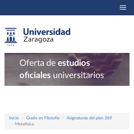
Togg
navi
Oferta de
estudios
oficiales
universitarios
Inicio
Grado en Filosofía
Asignaturas del plan 269
Metafísica