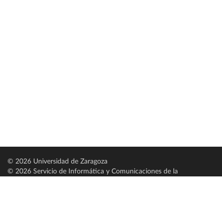
© 2026 Universidad de Zaragoza
© 2026 Servicio de Informática y Comunicaciones de la
Universidad de Zaragoza (
SICUZ
)
Universidad de Zaragoza
C/ Pedro Cerbuna, 12
ES-50009 Zaragoza
España / Spain