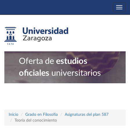
Togg
navi
Oferta de
estudios
oficiales
universitarios
Inicio
Grado en Filosofía
Asignaturas del plan 587
Teoría del conocimiento