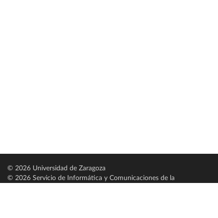
© 2026 Universidad de Zaragoza
© 2026 Servicio de Informática y Comunicaciones de la
Universidad de Zaragoza (
SICUZ
)
Universidad de Zaragoza
C/ Pedro Cerbuna, 12
ES-50009 Zaragoza