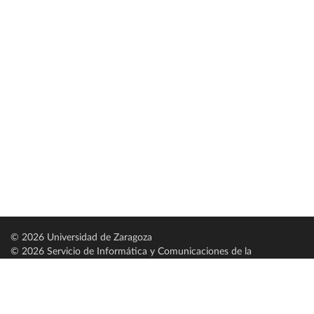
© 2026 Universidad de Zaragoza
© 2026 Servicio de Informática y Comunicaciones de la
Universidad de Zaragoza (
SICUZ
)
Universidad de Zaragoza
C/ Pedro Cerbuna, 12
ES-50009 Zaragoza