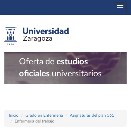
Togg
navi
Oferta de
estudios
oficiales
universitarios
Inicio
Grado en Enfermería
Asignaturas del plan 561
Enfermería del trabajo