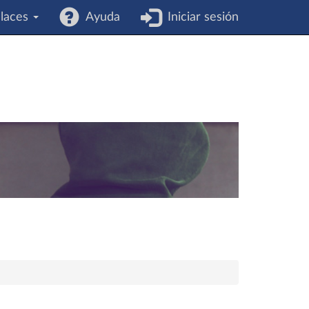
laces
Ayuda
Iniciar sesión