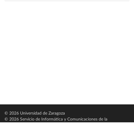
© 2026 Universidad de Zaragoza
© 2026 Servicio de Informática y Comunicaciones de la
Universidad de Zaragoza (
SICUZ
)
Universidad de Zaragoza