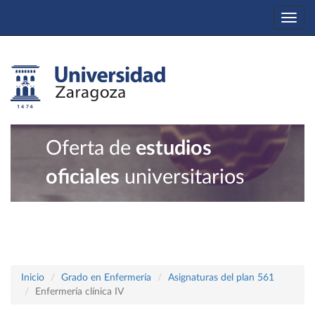
Togg
navi
Oferta de
estudios
oficiales
universitarios
Inicio
Grado en Enfermería
Asignaturas del plan 561
Enfermería clínica IV