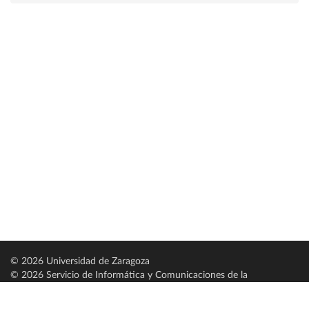
© 2026 Universidad de Zaragoza
© 2026 Servicio de Informática y Comunicaciones de la
Universidad de Zaragoza (
SICUZ
)
Universidad de Zaragoza