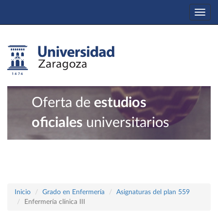
Togg
navi
Oferta de
estudios
oficiales
universitarios
Inicio
Grado en Enfermería
Asignaturas del plan 559
Enfermería clínica III