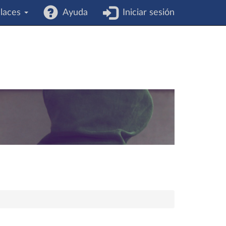
laces
Ayuda
Iniciar sesión