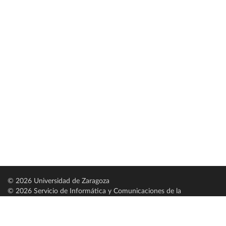
© 2026 Universidad de Zaragoza
© 2026 Servicio de Informática y Comunicaciones de la
Universidad de Zaragoza (
SICUZ
)
Universidad de Zaragoza
C/ Pedro Cerbuna, 12