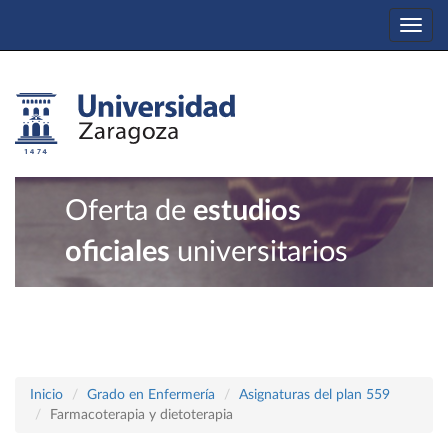
Togg
navi
Oferta de
estudios
oficiales
universitarios
Inicio
Grado en Enfermería
Asignaturas del plan 559
Farmacoterapia y dietoterapia