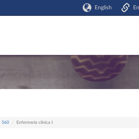
English
En
n 560
Enfermería clínica I