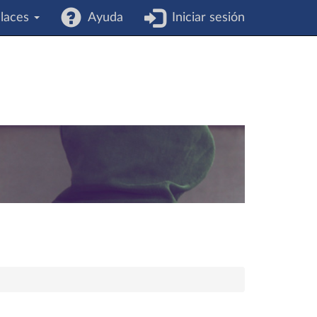
laces
Ayuda
Iniciar sesión