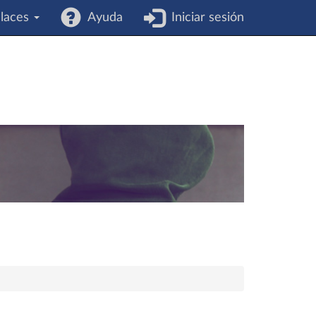
laces
Ayuda
Iniciar sesión