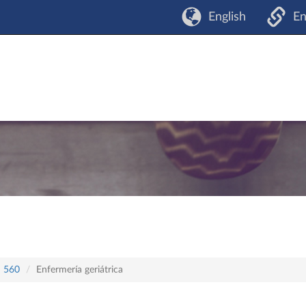
English
En
n 560
Enfermería geriátrica