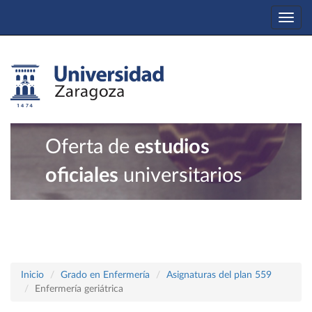
Togg
navi
Oferta de
estudios
oficiales
universitarios
Inicio
Grado en Enfermería
Asignaturas del plan 559
Enfermería geriátrica