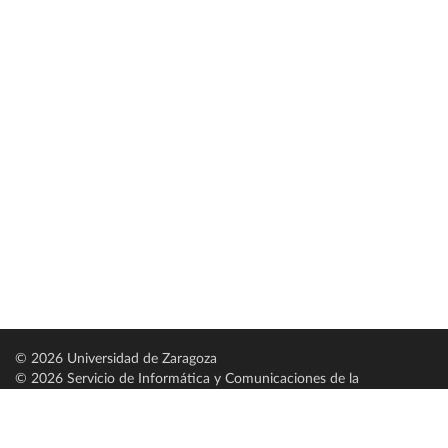
© 2026 Universidad de Zaragoza
© 2026 Servicio de Informática y Comunicaciones de la
Universidad de Zaragoza (
SICUZ
)
Universidad de Zaragoza
C/ Pedro Cerbuna, 12