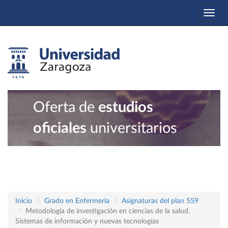
Togg
navi
Oferta de
estudios
oficiales
universitarios
Inicio
Grado en Enfermería
Asignaturas del plan 559
Metodología de investigación en ciencias de la salud.
Sistemas de información y nuevas tecnologías