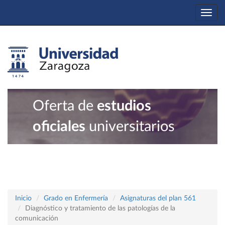
Togg
navi
Oferta de
estudios
oficiales
universitarios
Inicio
Grado en Enfermería
Asignaturas del plan 561
Diagnóstico y tratamiento de las patologías de la
comunicación