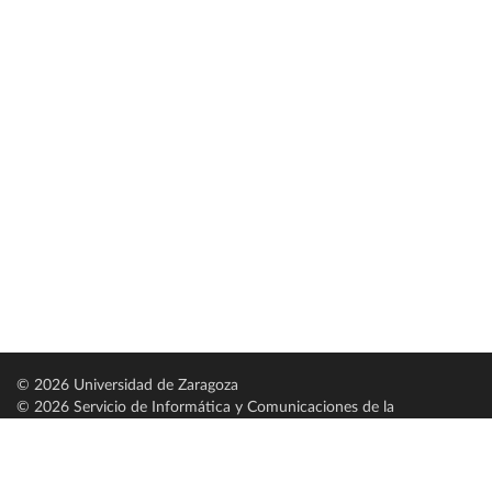
© 2026 Universidad de Zaragoza
© 2026 Servicio de Informática y Comunicaciones de la
Universidad de Zaragoza (
SICUZ
)
Universidad de Zaragoza
C/ Pedro Cerbuna, 12