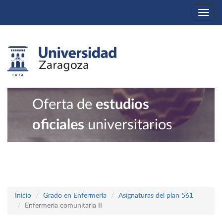
Togg
navi
Oferta de
estudios
oficiales
universitarios
Inicio
Grado en Enfermería
Asignaturas del plan 561
Enfermería comunitaria II