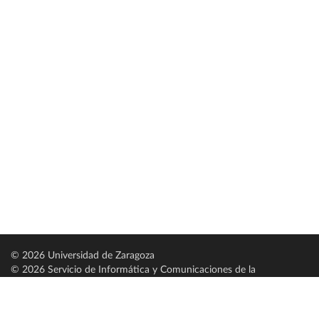
© 2026 Universidad de Zaragoza
© 2026 Servicio de Informática y Comunicaciones de la
Universidad de Zaragoza (
SICUZ
)
Universidad de Zaragoza
C/ Pedro Cerbuna, 12