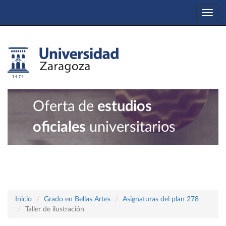
Togg
navi
Oferta de
estudios
oficiales
universitarios
Inicio
Grado en Bellas Artes
Asignaturas del plan 278
Taller de ilustración