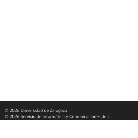
© 2026 Universidad de Zaragoza
© 2026 Servicio de Informática y Comunicaciones de la
Universidad de Zaragoza (
SICUZ
)
Universidad de Zaragoza
C/ Pedro Cerbuna, 12