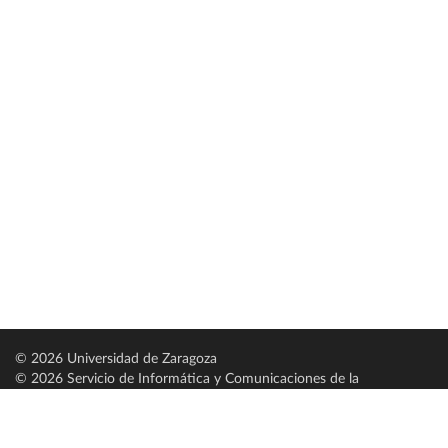
© 2026 Universidad de Zaragoza
© 2026 Servicio de Informática y Comunicaciones de la
Universidad de Zaragoza (
SICUZ
)
Universidad de Zaragoza
C/ Pedro Cerbuna, 12