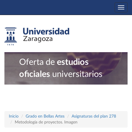
Togg
navi
Oferta de
estudios
oficiales
universitarios
Inicio
Grado en Bellas Artes
Asignaturas del plan 278
Metodología de proyectos. Imagen