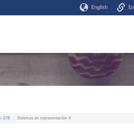
English
En
an 278
Sistemas de representación II