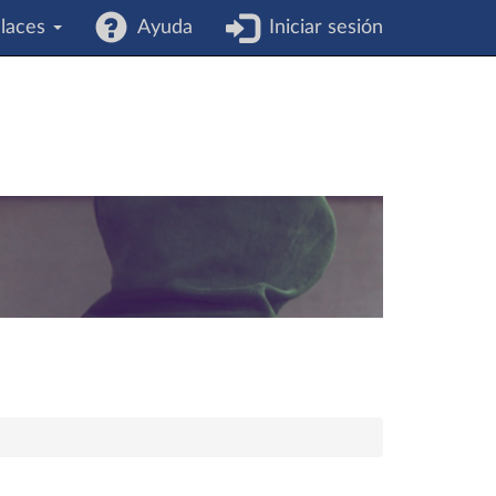
laces
Ayuda
Iniciar sesión