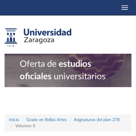
Togg
navi
Oferta de
estudios
oficiales
universitarios
Inicio
Grado en Bellas Artes
Asignaturas del plan 278
Volumen II