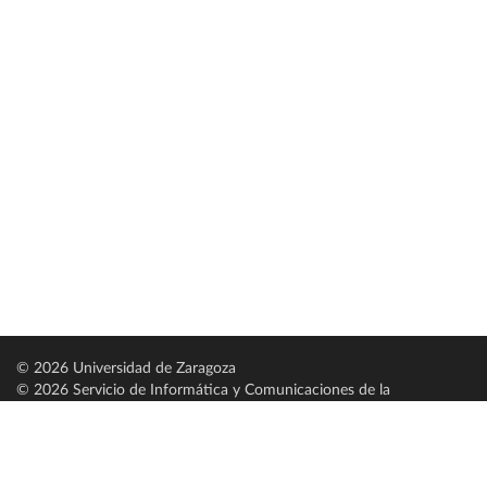
© 2026 Universidad de Zaragoza
© 2026 Servicio de Informática y Comunicaciones de la
Universidad de Zaragoza (
SICUZ
)
Universidad de Zaragoza
C/ Pedro Cerbuna, 12
ES-50009 Zaragoza