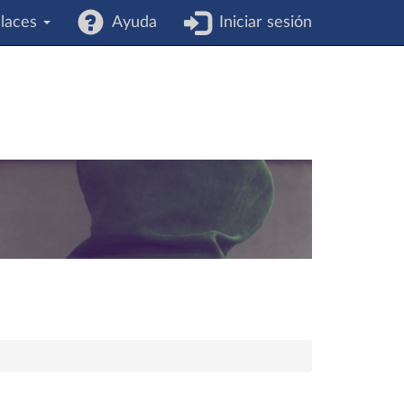
laces
Ayuda
Iniciar sesión