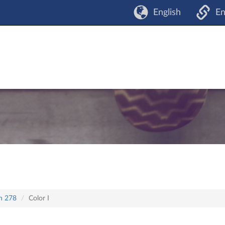
English
En
an 278
Color I