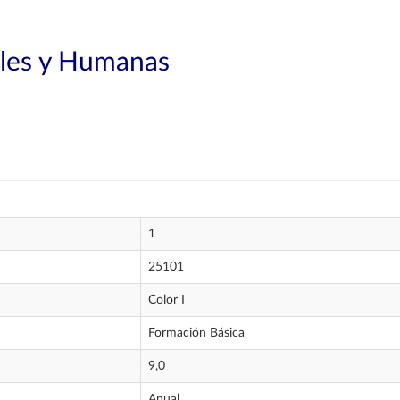
ales y Humanas
1
25101
Color I
Formación Básica
9,0
Anual