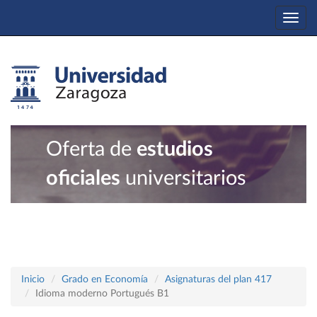
Togg
navi
Oferta de
estudios
oficiales
universitarios
Inicio
Grado en Economía
Asignaturas del plan 417
Idioma moderno Portugués B1