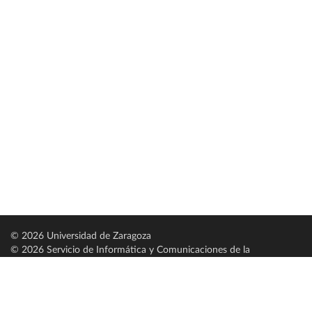
© 2026 Universidad de Zaragoza
© 2026 Servicio de Informática y Comunicaciones de la
Universidad de Zaragoza (
SICUZ
)
Universidad de Zaragoza
C/ Pedro Cerbuna, 12
ES-50009 Zaragoza