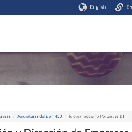
English
En
presas
Asignaturas del plan 458
Idioma moderno Portugués B1