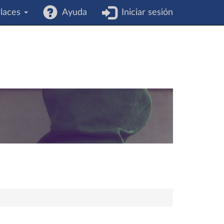
laces
Ayuda
Iniciar sesión