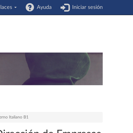
laces
Ayuda
Iniciar sesión
rno Italiano B1