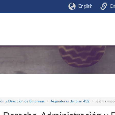
English
En
ón y Dirección de Empresas
Asignaturas del plan 432
Idioma mode