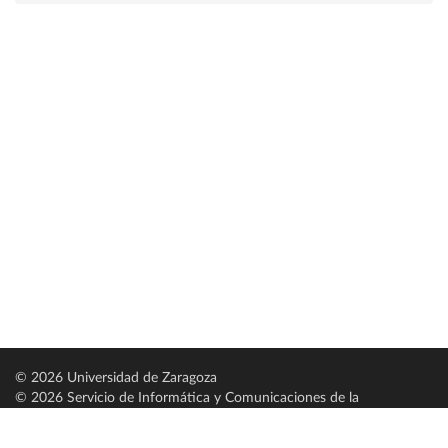
© 2026 Universidad de Zaragoza
© 2026 Servicio de Informática y Comunicaciones de la
Universidad de Zaragoza (
SICUZ
)
Universidad de Zaragoza