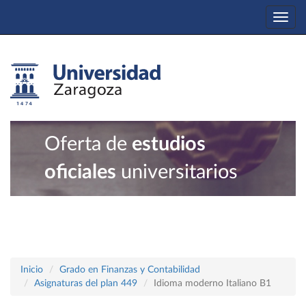
Togg
navi
Oferta de
estudios
oficiales
universitarios
Inicio
Grado en Finanzas y Contabilidad
Asignaturas del plan 449
Idioma moderno Italiano B1