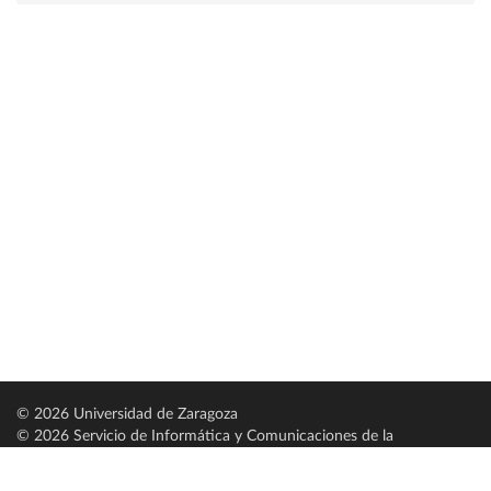
© 2026 Universidad de Zaragoza
© 2026 Servicio de Informática y Comunicaciones de la
Universidad de Zaragoza (
SICUZ
)
Universidad de Zaragoza