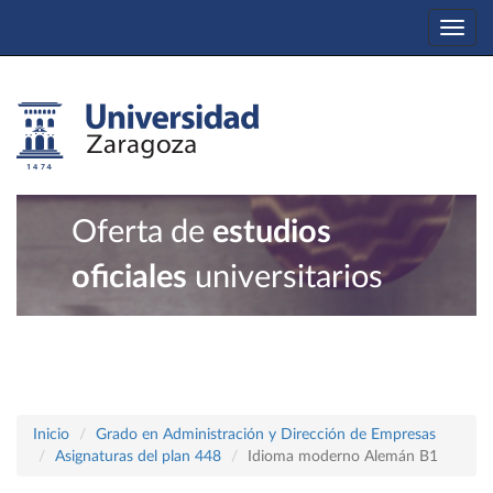
Togg
navi
Oferta de
estudios
oficiales
universitarios
Inicio
Grado en Administración y Dirección de Empresas
Asignaturas del plan 448
Idioma moderno Alemán B1