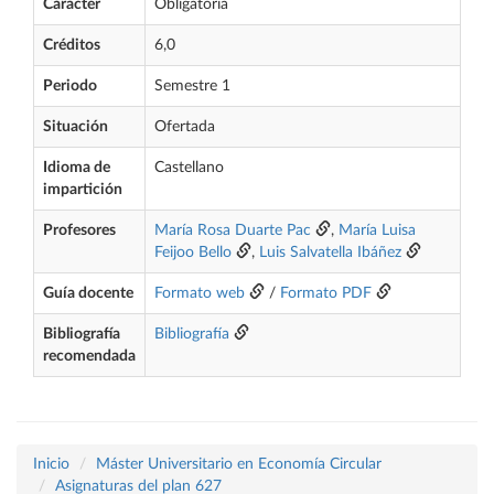
Carácter
Obligatoria
Créditos
6,0
Periodo
Semestre 1
Situación
Ofertada
Idioma de
Castellano
impartición
Profesores
María Rosa Duarte Pac
,
María Luisa
Feijoo Bello
,
Luis Salvatella Ibáñez
Guía docente
Formato web
/
Formato PDF
Bibliografía
Bibliografía
recomendada
Inicio
Máster Universitario en Economía Circular
Asignaturas del plan 627