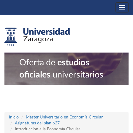
Togg
navi
Oferta de
estudios
oficiales
universitarios
Inicio
Máster Universitario en Economía Circular
Asignaturas del plan 627
Introducción a la Economía Circular