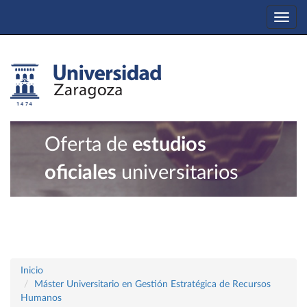
Togg
navi
Oferta de
estudios
oficiales
universitarios
Inicio
Máster Universitario en Gestión Estratégica de Recursos
Humanos