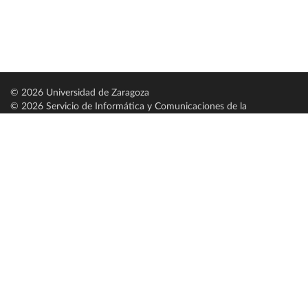
© 2026 Universidad de Zaragoza
© 2026 Servicio de Informática y Comunicaciones de la
Universidad de Zaragoza (
SICUZ
)
Universidad de Zaragoza
C/ Pedro Cerbuna, 12
ES-50009 Zaragoza
España / Spain
Tel: +34 976761000
ciu@unizar.es
Q-5018001-G
Servido por nodo: estudios