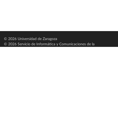
© 2026 Universidad de Zaragoza
© 2026 Servicio de Informática y Comunicaciones de la
Universidad de Zaragoza (
SICUZ
)
Universidad de Zaragoza
C/ Pedro Cerbuna, 12
ES-50009 Zaragoza
España / Spain
Tel: +34 976761000
ciu@unizar.es
Q-5018001-G
Servido por nodo: estudios