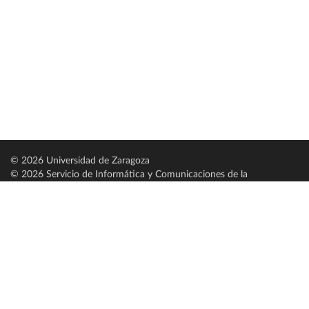
© 2026 Universidad de Zaragoza
© 2026 Servicio de Informática y Comunicaciones de la
Universidad de Zaragoza (
SICUZ
)
Universidad de Zaragoza
C/ Pedro Cerbuna, 12
ES-50009 Zaragoza
España / Spain
Tel: +34 976761000
ciu@unizar.es
Q-5018001-G