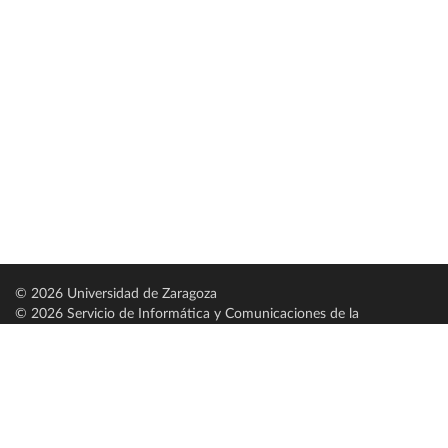
© 2026 Universidad de Zaragoza
© 2026 Servicio de Informática y Comunicaciones de la
Universidad de Zaragoza (
SICUZ
)
Universidad de Zaragoza
C/ Pedro Cerbuna, 12
ES-50009 Zaragoza
España / Spain
Tel: +34 976761000