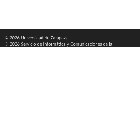
© 2026 Universidad de Zaragoza
© 2026 Servicio de Informática y Comunicaciones de la
Universidad de Zaragoza (
SICUZ
)
Universidad de Zaragoza
C/ Pedro Cerbuna, 12
ES-50009 Zaragoza
España / Spain
Tel: +34 976761000
ciu@unizar.es
Q-5018001-G
Servido por nodo: estudios
Aviso legal
|
Condiciones generales de uso
|
Política de privacidad