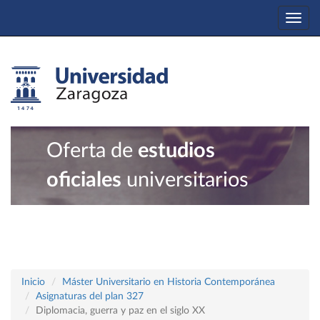
Togg
navi
Oferta de
estudios
oficiales
universitarios
Inicio
Máster Universitario en Historia Contemporánea
Asignaturas del plan 327
Diplomacia, guerra y paz en el siglo XX