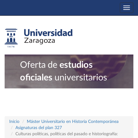
Togg
navi
Oferta de
estudios
oficiales
universitarios
Inicio
Máster Universitario en Historia Contemporánea
Asignaturas del plan 327
Culturas políticas, políticas del pasado e historiografía: