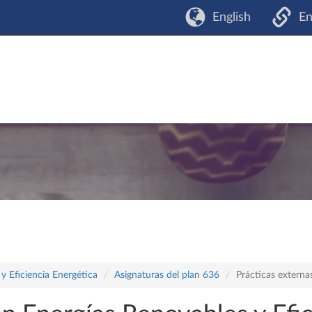
English
En
y Eficiencia Energética
Asignaturas del plan 636
Prácticas externa