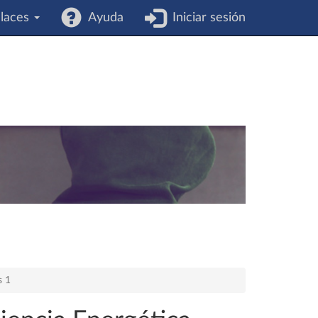
laces
Ayuda
Iniciar sesión
s 1