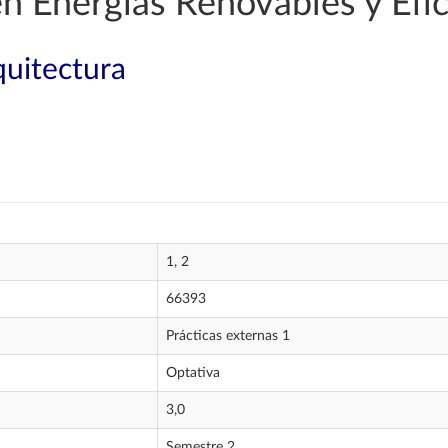
en Energías Renovables y Efic
quitectura
1, 2
66393
Prácticas externas 1
Optativa
3,0
Semestre 2