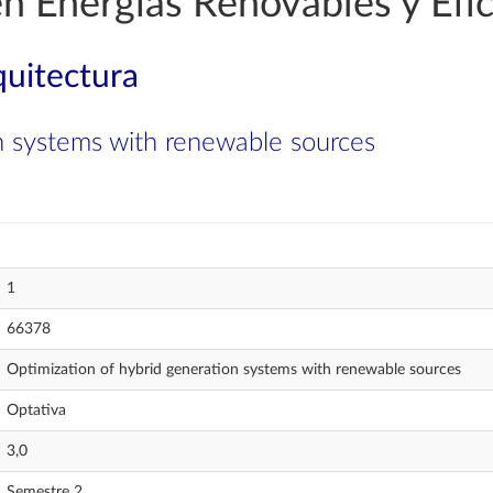
en Energías Renovables y Efic
quitectura
n systems with renewable sources
1
66378
Optimization of hybrid generation systems with renewable sources
Optativa
3,0
Semestre 2