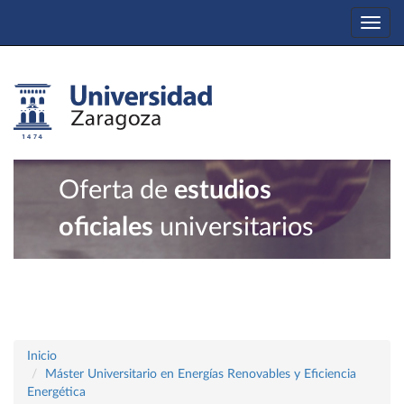
Togg
navi
Oferta de
estudios
oficiales
universitarios
Inicio
Máster Universitario en Energías Renovables y Eficiencia
Energética