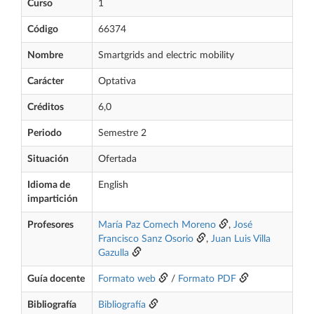
Curso
1
Código
66374
Nombre
Smartgrids and electric mobility
Carácter
Optativa
Créditos
6,0
Periodo
Semestre 2
Situación
Ofertada
Idioma de
English
impartición
Profesores
María Paz Comech Moreno
,
José
Francisco Sanz Osorio
,
Juan Luis Villa
Gazulla
Guía docente
Formato web
/
Formato PDF
Bibliografía
Bibliografía