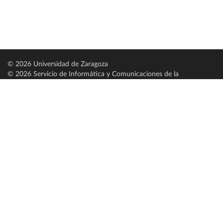
© 2026 Universidad de Zaragoza
© 2026 Servicio de Informática y Comunicaciones de la
Universidad de Zaragoza (
SICUZ
)
Universidad de Zaragoza
C/ Pedro Cerbuna, 12
ES-50009 Zaragoza
España / Spain
Tel: +34 976761000
ciu@unizar.es
Q-5018001-G
Servido por nodo: estudios
Aviso legal
|
Condiciones generales de uso
|
Política de privacidad