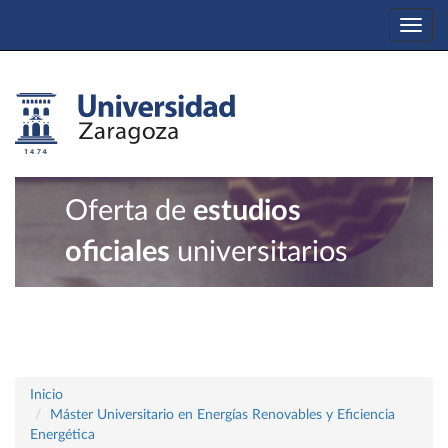
Togg
navi
Oferta de
estudios
oficiales
universitarios
Inicio
Máster Universitario en Energías Renovables y Eficiencia
Energética