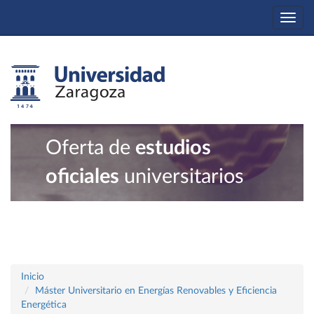
Togg
navi
Oferta de
estudios
oficiales
universitarios
Inicio
Máster Universitario en Energías Renovables y Eficiencia
Energética