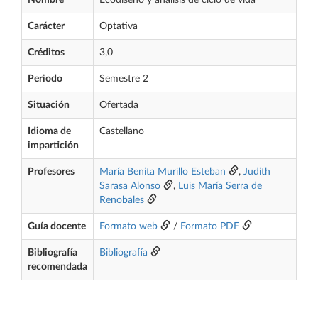
Nombre
Ecodiseño y análisis de ciclo de vida
Carácter
Optativa
Créditos
3,0
Periodo
Semestre 2
Situación
Ofertada
Idioma de
Castellano
impartición
Profesores
María Benita Murillo Esteban
,
Judith
Sarasa Alonso
,
Luis María Serra de
Renobales
Guía docente
Formato web
/
Formato PDF
Bibliografía
Bibliografía
recomendada