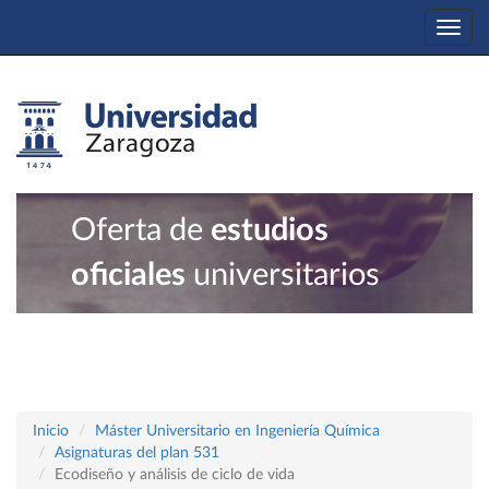
Togg
navi
Oferta de
estudios
oficiales
universitarios
Inicio
Máster Universitario en Ingeniería Química
Asignaturas del plan 531
Ecodiseño y análisis de ciclo de vida