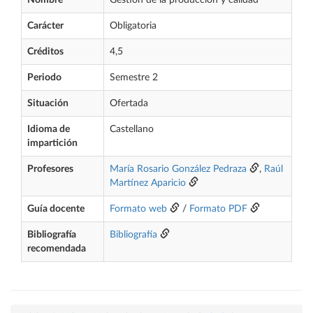
Nombre
Gestión de la producción y calidad
Carácter
Obligatoria
Créditos
4,5
Periodo
Semestre 2
Situación
Ofertada
Idioma de
Castellano
impartición
Profesores
María Rosario González Pedraza
,
Raúl
Martínez Aparicio
Guía docente
Formato web
/
Formato PDF
Bibliografía
Bibliografía
recomendada