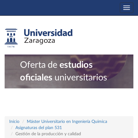
Togg
navi
Oferta de
estudios
oficiales
universitarios
Inicio
Máster Universitario en Ingeniería Química
Asignaturas del plan 531
Gestión de la producción y calidad