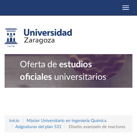
Togg
navi
Oferta de
estudios
oficiales
universitarios
Inicio
Máster Universitario en Ingeniería Química
Asignaturas del plan 531
Diseño avanzado de reactores