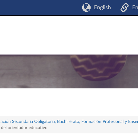
English
En
ación Secundaria Obligatoria, Bachillerato, Formación Profesional y Ense
 del orientador educativo