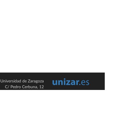
Universidad de Zaragoza
C/ Pedro Cerbuna, 12
ES-50009 Zaragoza
España / Spain
Tel: +34 976761000
ciu@unizar.es
Q-5018001-G