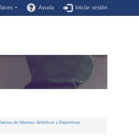
laces
Ayuda
Iniciar sesión
ñanzas de Idiomas, Artísticas y Deportivas