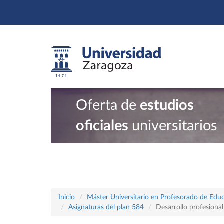
Oferta de
estudios
oficiales
universitarios
Inicio
Máster Universitario en Profesorado de Educ
Asignaturas del plan 584
Desarrollo profesional