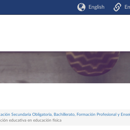
English
En
ación Secundaria Obligatoria, Bachillerato, Formación Profesional y Ense
ación educativa en educación física