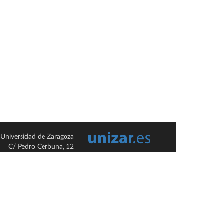
Universidad de Zaragoza
C/ Pedro Cerbuna, 12
ES-50009 Zaragoza
España / Spain
Tel: +34 976761000
ciu@unizar.es
Q-5018001-G