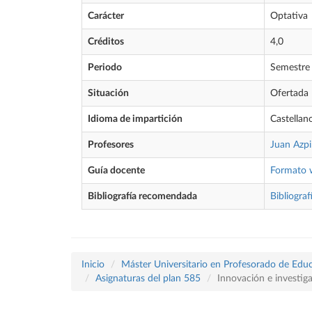
Carácter
Optativa
Créditos
4,0
Periodo
Semestre
Situación
Ofertada
Idioma de impartición
Castellan
Profesores
Juan Azpi
Guía docente
Formato 
Bibliografía recomendada
Bibliograf
Inicio
Máster Universitario en Profesorado de Educ
Asignaturas del plan 585
Innovación e investig