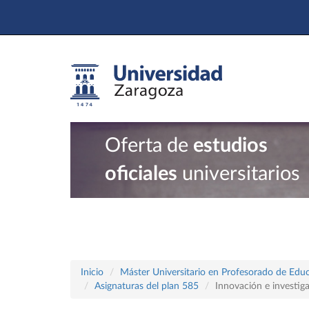
Oferta de
estudios
oficiales
universitarios
Inicio
Máster Universitario en Profesorado de Educ
Asignaturas del plan 585
Innovación e investig