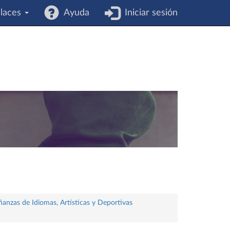
laces
Ayuda
Iniciar sesión
ñanzas de Idiomas, Artísticas y Deportivas